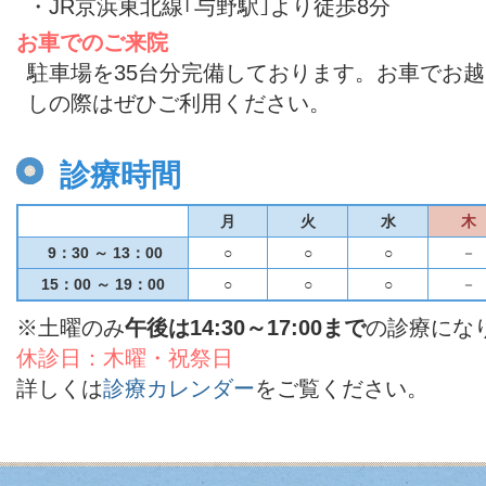
・JR京浜東北線｢与野駅｣より徒歩8分
お車でのご来院
駐車場を35台分完備しております。お車でお越
しの際はぜひご利用ください。
診療時間
月
火
水
木
9：30 ～ 13：00
○
○
○
－
15：00 ～ 19：00
○
○
○
－
※土曜のみ
午後は14:30～17:00まで
の診療にな
休診日：木曜・祝祭日
詳しくは
診療カレンダー
をご覧ください。